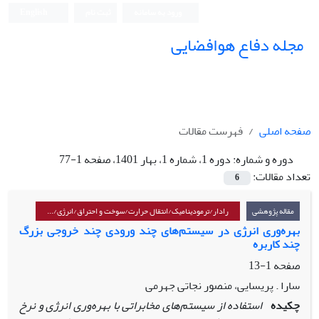
ورود به سامانه
ثبت نام
English
مجله دفاع هوافضایی
صفحه اصلی
فهرست مقالات
دوره و شماره:
دوره 1، شماره 1، بهار 1401، صفحه 1-77
تعداد مقالات:
6
مقاله پژوهشی
رادار/ترمودینامیک/انتقال حرارت/سوخت و احتراق/انرژی/...
بهره‌وری انرژی در سیستم‌های چند ورودی چند خروجی بزرگ
چند کاربره
صفحه
1-13
سارا . پریسایی، منصور نجاتی جهرمی
چکیده
استفاده از سیستم‌های مخابراتی با بهره‌وری انرژی و نرخ