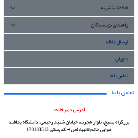
اطلاعات نشریه
راهنمای نویسندگان
ارسال مقاله
داوران
تماس با ما
تماس با ما
آدرس دبیرخانه:
بزرگراه بسیج، بلوار هجرت، خیابان شهید رحیمی، دانشگاه پدافند
هوایی خاتم‌الانبیاء(ص)- کدپستی 178183513