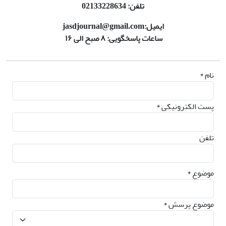
تلفن: 02133228634
ایمیل:
jasdjournal@gmail.com
ساعات پاسخگویی: ۸ صبح الی ۱۶
نام *
پست الکترونیکی *
تلفن
موضوع *
موضوع پرسش *