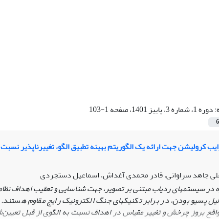
:
دوره 1، شماره 3، پاییز 1401، صفحه 1-103
6
یب کرولیشن جهت ارائه یک الگوریتم بهینه تطبیق الگو، تغییرناپذیر نسبت به مق
علی جاهد سراوانی، قادر محمدی آغداش، اسماعیل دستجردی
در سیستم­های ردیاب مبتنی بر تصویر، جهت شناسایی و تعقیب اهداف نظامی ب
یل پسیو بودن، در برابر تکنیک­های جنگ الکترونیک رایج مقاوم هستند. یک
ع بروز چرخش و تغییر مقیاس در اهداف نسبت به الگوی از قبل تعیین‌شده 