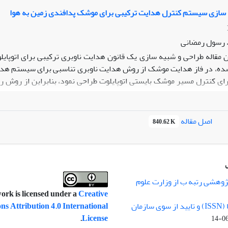
 سازی سیستم کنترل هدایت ترکیبی برای موشک پدافندی زمین به هوا
، رسول رمضانی
ن مقاله طراحی و شبیه سازی یک قانون هدایت ناوبری ترکیبی برای اتوپا
ده، در فاز هدایت موشک از روش هدایت ناوبری تناسبی برای سیستم هدا
استفاده از سیستم هدایت و اتوپایلوت طراحی شده و همچنین استفاده ا
ته کامل می‌شود. نتایج شبیه­سازی سیستم طراحی شده نشان می‌دهد که با
دف با سرعت ثابت را ردیابی و به آن برخورد نماید.
اصل مقاله
840.62 K
ژوهشی رتبه ب از وزارت علوم
ork is licensed under a
Creative
اختصاص کد شاپا (ISSN) و تایید از سوی سازمان
 Attribution 4.0 International
.
License