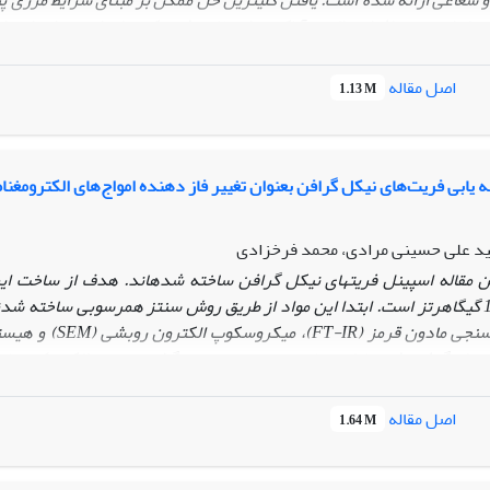
 شعاعی ارائه شده است. یافتن کلی­ترین حل ممکن بر مبنای شرایط مرزی پیچی
 حل از دو نرم‌افزار مطلب و آباکوس استفاده شده که برای این منظور ابتدا 
ی اشتروم-لیوویل و تبدیل فوریه انتقال حرارت در نرم‌افزار مطلب بررسی گر
 با زاویه الیاف دلخواه بین توزیع درجه حرارت برای زوایای صفر و 90 ارائه شده است.
اصل مقاله
1.13 M
یابی فریت‌های نیکل گرافن بعنوان تغییر فاز دهنده امواج‌های الکترومغنا
ید علی حسینی مرادی، محمد فرخزادی
ن مقاله اسپینل فریت­­های نیکل گرافن ساخته شده­اند. هدف از ساخت این ف
گیگاهرتز است. ابتدا این مواد از طریق روش سنتز هم­رسوبی ساخته شد
سنجی مادون قرمز (
FT-IR
)، میکروسکوپ الکترون روبشی (
SEM
) و هیست
 مواد گرفته شد. پارامترهای حقیقی و موهومی گذردهی دی الکتریک و پا
ب بدست آمدند. تانژانت تلفاتی دی الکتریک و افت بازگشتی نیز برای ای
ست
VSM
اصل مقاله
1.64 M
ده برای پارامترهای اصلی در راستای پارامترهای مورد مطالعه در شیفت دهند