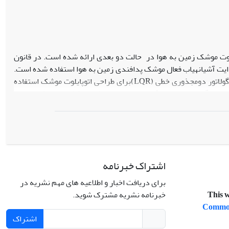
یلوت موشک زمین به هوا در حالت دو بعدی ارائه شده است. در قانون
یت آشیانه­یاب فعال موشک پدافندی زمین به هوا استفاده شده است.
از آنجایی که برای کنترل مسیر موشک بایستی اتوپایلوت طراحی نمود، بنابراین از روش رگولاتور دومجذوری خطی (LQR)برای طراحی اتوپایلوت موشک استفاده
ز جستجوگر برای تخمین بُرد و سرعت نزدیکی موشک به هدف، طراحی
 استفاده از طرح ارائه شده برای سیستم کنترل کلی، موشک توانسته
اشتراک خبرنامه
برای دریافت اخبار و اطلاعیه های مهم نشریه در
خبرنامه نشریه مشترک شوید.
This w
Commons
اشتراک