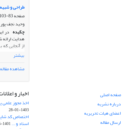
طراحی و شبیه
صفحه
83-103
وحید نجف پور
چکیده
در ای
هدایت ارائه ش
می­کنیم. با 
بیشتر
سیستم حلقه‌بس
است به خوبی ه
مشاهده مقاله
اخبار و اعلانات
صفحه اصلی
اخذ مجوز علمی پ
درباره نشریه
1403-01-28
اعضای هیات تحریریه
ارسال مقاله
اسناد و ...
1401-06-14