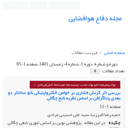
ورود به سامانه
ثبت نام
English
مجله دفاع هوافضایی
صفحه اصلی
فهرست مقالات
دوره و شماره:
دوره 1، شماره 4، زمستان 1401، صفحه 1-85
تعداد مقالات:
6
مواد پیشرفته (نانو مواد،جاذب، چسبنده‌ها، لغزنده‌ها، آتش‌گیرها و...)
بررسی اثر کرنش فشاری بر خواص الکترواپتیکی نانو ساختار دو
بعدی پنتاگرافن بر اساس نظریه تابع چگالی
صفحه
1-11
حمیدرضا البرزنیا، سید علی حسینی مرادی
چکیده
در این مقاله ، پژوهشی نوین بر اساس تئوری تابعی چگالی