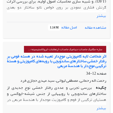
(DFT)، و شبیه سازی محاسبات اصول اولیه، برای بررسی اثرات
کرنش فشاری عمودی بر روی خواص نانو ساختار دو بعدی
پنتاگرافن می­باشد. ،در ابتدا، با هدف اعتبارسنجی نتایج این
بیشتر
تحقیق ، خواص ساختاری و الکترونی پنتا گرافن در حالت بهینه
بررسی گردیده که نتایج حاصل تطابق خوبی با تحقیقات پیشین را
اصل مقاله
مشاهده مقاله
1.14 M
نشان می­دهد. بررسی خواص الکترونی پنتا گرافن تحت شرایط
کرنش فشاری، نشاندهنده تغییر گاف نوار انرژی از حالت غیر
مستقیم به مستقیم می باشد. همچنین بررسی خواص اپتیکی این
نانو ساختار دو بعدی تحت شرایط کرنش فشاری مطابقت رفتارهای
سازه‌/مکانیک جامدات/دینامیک جامدات/ارتعاشات/ایروالاستیسیته/...
نوری و الکترونی این نانوساختار را نشان می­دهد. با توجه نتایج
اثر ضخامت لایه کامپوزیتی موج‌دار تعبیه شده در هسته فومی بر
رفتار خمشی ساختارهای ساندویچی با رویه‌های کامپوزیتی و هستة
به‌دست‌آمده در این پژوهش نانو ساختار دو بعدی پنتاگرافن را می
ترکیبی موج‌دار با هندسة مربعی
توان به عنوان یک ماده مناسب برای طراحی دستگاه های
صفحه
12-34
الکترواپتیکی معرفی نمود.
رحمت اله رحمانی، مصطفی لیوانی، سید مهدی حجازی فرد
چکیده
بررسی تجربی و عددی رفتار خمشی نوع جدیدی از
ساختارهای ساندویچی با رویه­هایی از جنس شیشه-اپوکسی و
هسته­ای ترکیبی از فوم و کامپوزیت موج­دار با هندسة مربعی در
این مقاله انجام شده است. پس از ساخت نمونه­ها با استفاده از
بیشتر
تکنیک انتقال رزین به کمک خلاء ، نمونه­ها بر طبق استاندارد تحت