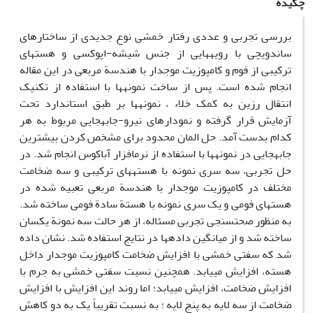
چکیده
بررسی تجربی و عددی رفتار خمشی نوع جدیدی از ساختارهای
ساندویچی با رویه­هایی از جنس شیشه-اپوکسی و هسته­ای
ترکیبی از فوم و کامپوزیت موج­دار با هندسة مربعی در این مقاله
انجام شده است. پس از ساخت نمونه­ها با استفاده از تکنیک
انتقال رزین به کمک خلاء ، نمونه­ها بر طبق استاندارد تحت
آزمایش قرار گرفته و نمودار­های نیرو-جابه­جایی مربوط به هر
کدام بدست آمد. حل المان محدود برای مشخص کردن بیشترین
جابه­جایی در نمونه­ها با استفاده از نرم­افزار آباکوس انجام شد. در
حل تجربی، سه سری نمونه با هسته­های ترکیبی و سه ضخامت
مختلف در کامپوزیت موج­دار با هندسة مربعی تعبیه شده در
هسته­ای فومی و یک سری نمونه با هستة سادة فومی ساخته شد.
به منظور صحت­سنجی تجربی مسئاله، از هر حالت سه نمونة یکسان
ساخته شد و از میانگین داده­ها در نتایج استفاده شد. نشان داده
شد که سفتی خمشی با افزایش ضخامت کامپوزیت موج­دار داخل
هسته، افزایش می­یابد. همچنین نسبت سفتی خمشی به جرم با
افزایش ضخامت، افزایش می­یابد؛ اما روند این افزایش با افزایش
ضخامت از سه لایه به پنج لایه ؛ به نسبت تقریباً یک به دو کاهش