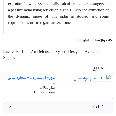
examines how to systematically calculate and locate targets on
a passive radar using television signals. Also, the extraction of
the dynamic range of this radar is studied and some
requirements in this regard are examined.
کلیدواژه‌ها
English
Passive Radar
Air Defense
System Design
Available
Signals
مراجع
دوره 1، شماره 1 - شماره پیاپی
1
بهار 1401
صفحه
63-77
فایل ها