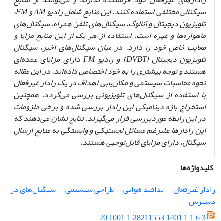
رادار‌های ‌غیر‌فعال خود فرستنده ندارند و می‌توانند از منابع
سیگنالی مختلفی استفاده کنند. این منابع شامل رادیو
AM
و
FM
،
تلویزیون دیجیتال و آنالوگ، سیگنال‌های تلفن همراه، سیگنال‌های
ماهواره‌ها و غیره است. استفاده از هر یک از این منابع مزایا و
معایب خاص خود را دارد. در میان سیگنال‌های اخیر، سیگنال
تلویزیون دیجیتال
(DVBT)
و رادیو
FM
دارای مزایای عمده‌ای
هستند و توجه بیشتری را به خود اختصاص داده‌اند. در این مقاله
نحوه محاسبات سیستمی و مکان‌یابی اهداف در یک رادار غیرفعال
با استفاده از سیگنال‌های تلویزیونی بررسی می‌گردد. همچنین
استخراج بازه دینامیکی این رادار بررسی شده و برخی ملزومات
در این رابطه موردبررسی قرار می‌گیرند. نتایج نشان می‌دهند که
این رادارها علیرغم مسائل لجستیکی و وابستگی به منابع ارسال
سیگنال، دارای مزایای قابل‌توجهی هستند.
کلیدواژه‌ها
رادار غیرفعال
پدافند هوایی
طراحی سیستمی
سیگنال‌های در
دسترس
20.1001.1.28211553.1401.1.1.6.3