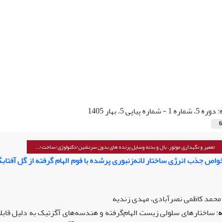
:
دوره 5، شماره 1 - شماره پیاپی 5، بهار 1405
6
تعمیر و نگهداری موتور، بال و بدنه وسایل پرنده های بدون سرنشین/تکنولوژی/ساخت/...
واص جذب انرژی ساختار لانه‌زنبوری پرشده با فوم الهام گرفته از گل آفتا
حمد کاظمی نصرآبادی، مهدی زندیه
:
ساختارهای سلولی زیست ‌الهام‌گرفته و هندسه‌های آگزتیک به دلیل قابل