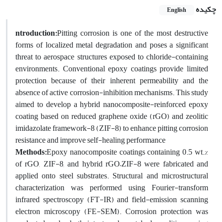
چکیده
English
ntroduction:
Pitting corrosion is one of the most destructive
forms of localized metal degradation and poses a significant
threat to aerospace structures exposed to chloride-containing
environments. Conventional epoxy coatings provide limited
protection because of their inherent permeability and the
absence of active corrosion-inhibition mechanisms. This study
aimed to develop a hybrid nanocomposite-reinforced epoxy
coating based on reduced graphene oxide (rGO) and zeolitic
imidazolate framework-8 (ZIF-8) to enhance pitting corrosion
resistance and improve self-healing performance
Methods:
Epoxy nanocomposite coatings containing 0.5 wt.%
of rGO, ZIF-8, and hybrid rGO–ZIF-8 were fabricated and
applied onto steel substrates. Structural and microstructural
characterization was performed using Fourier-transform
infrared spectroscopy (FT-IR) and field-emission scanning
electron microscopy (FE-SEM). Corrosion protection was