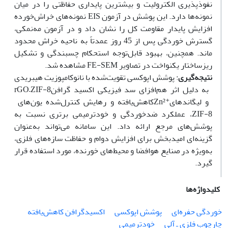
نفوذپذیری الکترولیت و بیشترین پایداری حفاظتی را در میان
نمونه‌ها دارد. این پوشش در آزمون
EIS
نمونه‌های خراش‌خورده
افزایش پایدار مقاومت کل را نشان داد و در آزمون مه‌نمکی،
گسترش خوردگی پس از 45 روز عمدتاً به ناحیه خراش محدود
ماند. همچنین، بهبود قابل‌توجه استحکام چسبندگی و تشکیل
ریزساختار یکنواخت در تصاویر
FE-SEM
مشاهده شد.
نتیجه‌گیری
: پوشش اپوکسی تقویت‌شده با نانوکامپوزیت هیبریدی
به دلیل اثر هم‌افزای سد فیزیکی اکسید گرافن
rGO–ZIF-8
و لیگاندهای
⁺
Zn²
کاهش‌یافته و رهایش کنترل‌شده یون‌های
ZIF-8
، عملکرد ضدخوردگی و خودترمیمی برتری نسبت به
پوشش‌های مرجع ارائه داد. این سامانه می‌تواند به‌عنوان
گزینه‌ای امیدبخش برای افزایش دوام و حفاظت سازه‌های فلزی،
به‌ویژه در صنایع هوافضا و محیط‌های خورنده، مورد استفاده قرار
گیرد.
کلیدواژه‌ها
خوردگی حفره‌ای
پوشش اپوکسی
اکسیدگرافن کاهش‌یافته
چارچوب فلزی ـ آلی
خودترمیمی