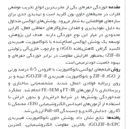
مقدمه
:خوردگی حفره‌ای یکی از مخرب‌ترین انواع تخریب موضعی
فلزات در محیط‌های حاوی یون کلرید است و تهدیدی جدی برای
سازه‌های هوافضایی به شمار می‌رود. پوشش‌های اپوکسی متداول
به دلیل نفوذپذیری و فقدان سازوکارهای حفاظتی فعال، کارایی
محدودی در مهار این نوع خوردگی دارند. هدف این پژوهش،
توسعه یک پوشش اپوکسی اصلاح‌شده با نانوکامپوزیت هیبریدی
اکسید گرافن کاهش‌یافته (
rGO
) و چارچوب فلزی
–
آلی زئولیتی
(
ZIF-8
) به‌منظور افزایش مقاومت در برابر خوردگی حفره‌ای و
بهبود خاصیت خودترمیمی است.
روش
:فیلم‌های اپوکسی
–
نانوکامپوزیت با افزودن 0/5 درصد وزنی
از
rGO
،
ZIF-8
و نانوکامپوزیت هیبریدی
rGO–ZIF-8
تهیه و بر
روی زیرلایه فولادی اعمال شدند. مشخصه‌یابی ساختاری و
ریزساختاری با آزمون‌های
FT-IR
و
FE-SEM
انجام شد. عملکرد
ضدخوردگی پوشش‌ها در شرایط خراش‌دار و بدون خراش با
استفاده از آزمون‌های امپدانس الکتروشیمیایی (
EIS
)، مه‌نمکی تا
45 روز، جدایش کاتدی و چسبندگی
Pull-off
ارزیابی شد.
یافته‌ها
: نتایج نشان داد پوشش حاوی نانوکامپوزیت هیبریدی
rGO–ZIF-8/EPC
بالاترین مقاومت الکتروشیمیایی، کمترین