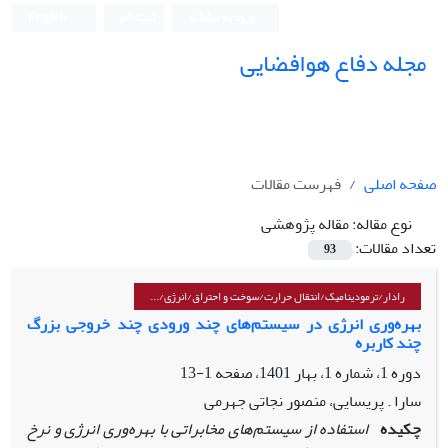
ورود به سامانه
ثبت نام
English
مجله دفاع هوافضایی
صفحه اصلی
فهرست مقالات
نوع مقاله:
مقاله پژوهشی
تعداد مقالات:
93
رادار/ترمودینامیک/انتقال حرارت/سوخت و احتراق/انرژی/...
بهره‌وری انرژی در سیستم‌های چند ورودی چند خروجی بزرگ
چند کاربره
دوره 1، شماره 1، بهار 1401، صفحه
1-13
سارا . پریسایی، منصور نجاتی جهرمی
چکیده
استفاده از سیستم‌های مخابراتی با بهره‌وری انرژی و نرخ