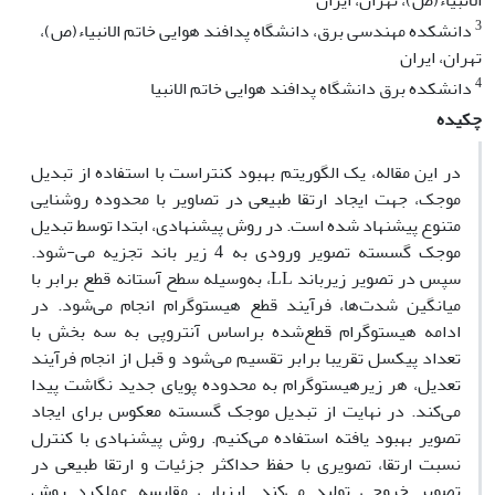
الانبیاء(ص)، تهران، ایران
3
دانشکده مهندسی برق، دانشگاه پدافند هوایی خاتم الانبیاء(ص)،
تهران، ایران
4
دانشکده برق دانشگاه پدافند هوایی خاتم الانبیا
چکیده
در این مقاله، یک الگوریتم بهبود کنتراست با استفاده از تبدیل
موجک، جهت ایجاد ارتقا طبیعی در تصاویر با محدوده‌ روشنایی
متنوع پیشنهاد شده‌ است. در روش پیشنهادی، ابتدا توسط تبدیل
موجک گسسته تصویر ورودی به 4 زیر باند تجزیه می-شود.
سپس در تصویر زیرباند LL، به‌وسیله سطح آستانه قطع برابر با
میانگین شدت‌ها، فرآیند قطع هیستوگرام انجام می‌شود. در
ادامه هیستوگرام قطع‌شده براساس آنتروپی به سه بخش با
تعداد پیکسل ‌تقریبا برابر تقسیم می‌شود و قبل از انجام فرآیند
تعدیل، هر زیر‌هیستوگرام به محدوده پویای جدید نگاشت پیدا
می‌‌کند. در ‌نهایت از تبدیل موجک گسسته معکوس برای ایجاد
تصویر بهبود یافته استفاده می‌‌کنیم. روش پیشنهادی با کنترل
نسبت ارتقا، تصویری با حفظ حداکثر جزئیات و ارتقا طبیعی در
تصویر خروجی تولید می‌کند. ارزیابی مقایسه عملکرد روش