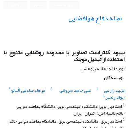
ورود به سامانه
ثبت نام
English
مجله دفاع هوافضایی
بهبود کنتراست تصاویر با محدوده روشنایی متنوع با
استفاده از تبدیل موجک
نوع مقاله : مقاله پژوهشی
نویسندگان
3
2
1
مجید زارعی
علی جاهد سروانی
فرهاد صادقی آلمالو
4
جواد رنجبر
1
استادیار برق، دانشکده مهندسی برق، دانشگاه پدافند هوایی
خاتم‌الانبیاء(ص)، تهران، ایران
2
استادیاربرق، دانشکده مهندسی برق، دانشگاه پدافند هوایی خاتم