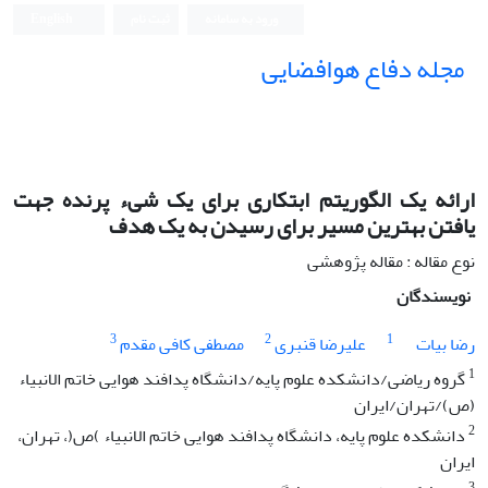
ورود به سامانه
ثبت نام
English
مجله دفاع هوافضایی
ارائه یک الگوریتم ابتکاری برای یک شی‌ء پرنده جهت
یافتن بهترین مسیر برای رسیدن به یک هدف
نوع مقاله : مقاله پژوهشی
نویسندگان
3
2
1
رضا بیات
علیرضا قنبری
مصطفی کافی مقدم
1
گروه ریاضی/دانشکده علوم پایه/دانشگاه پدافند هوایی خاتم الانبیاء
(ص)/تهران/ایران
2
دانشکده علوم پایه، دانشگاه پدافند هوایی خاتم الانبیاء )ص(، تهران،
ایران
3