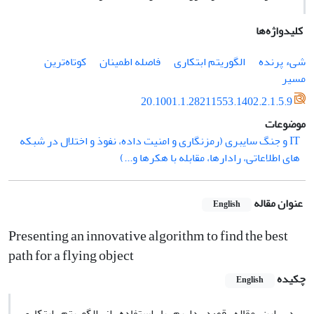
کلیدواژه‌ها
شی‌ء پرنده
الگوریتم ابتکاری
فاصله اطمینان
کوتاه‌ترین
مسیر
20.1001.1.28211553.1402.2.1.5.9
موضوعات
IT و جنگ سایبری (رمزنگاری و امنیت داده، نفوذ و اختلال در شبکه
‌های اطلاعاتی، رادارها، مقابله با هکرها و...)
عنوان مقاله
English
Presenting an innovative algorithm to find the best
path for a flying object
چکیده
English
در این مقاله قصد داریم با استفاده از الگوریتم ابتکاری