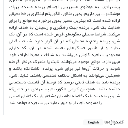
پیشنهادی، به موضوع مسیریابی اجسام پرنده ماننده پهپاد،
موشک و ... بپردازیم. بدین منظور، الگوریتم ابتکاری برخط دقیقی
ارائه شده است که بهترین مسیر بدون برخورد به موانع را برای
هدایت یک شی‌ء پرنده جهت رهگیری و رسیدن به هدف ارائه
می‌کند. شرایط محیطی به‌گونه‌ای فرض شده است که در آن، یک
شی‌ء پرنده راجع‌به محیطی که در آن قرار دارد، شناخت قبلی
ندارد و از طریق حسگرهای تعبیه شده در آن، که دارای
محدودیت ناحیه کاوش می‌باشند به شناخت محیط اطراف خود
می‌پردازد. موانع موجود می‌توانند ثابت یا متحرک درنظر گرفته
شوند و حرکات آن‌ها نیز برای شی‌ء پرنده، ناشناخته باشد و
همچنین می‌توانند به اشکال مختلف هندسی باشند. نهایتا، شی‌ء
پرنده باید به هدف ثابتی برسد که توسط آن قابلیت دست‌یابی
داشته باشد. همچنین کارایی الگوریتم پیشنهادی در حالتی‌که
شی‌ء پرنده باید با یک فاصله اطمینان مشخص از یک فضای امنیتی
یا ممنوعه، اجتناب و عبور نماید نیز سنجیده خواهد شد.
کلیدواژه‌ها
English