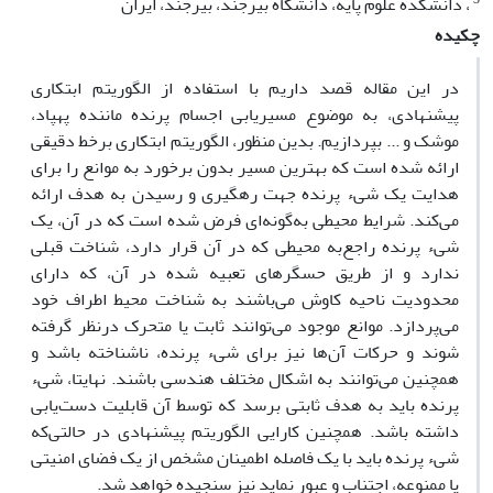
، دانشکده علوم پایه، دانشگاه بیرجند، بیرجند، ایران
چکیده
در این مقاله قصد داریم با استفاده از الگوریتم ابتکاری
پیشنهادی، به موضوع مسیریابی اجسام پرنده ماننده پهپاد،
موشک و ... بپردازیم. بدین منظور، الگوریتم ابتکاری برخط دقیقی
ارائه شده است که بهترین مسیر بدون برخورد به موانع را برای
هدایت یک شی‌ء پرنده جهت رهگیری و رسیدن به هدف ارائه
می‌کند. شرایط محیطی به‌گونه‌ای فرض شده است که در آن، یک
شی‌ء پرنده راجع‌به محیطی که در آن قرار دارد، شناخت قبلی
ندارد و از طریق حسگرهای تعبیه شده در آن، که دارای
محدودیت ناحیه کاوش می‌باشند به شناخت محیط اطراف خود
می‌پردازد. موانع موجود می‌توانند ثابت یا متحرک درنظر گرفته
شوند و حرکات آن‌ها نیز برای شی‌ء پرنده، ناشناخته باشد و
همچنین می‌توانند به اشکال مختلف هندسی باشند. نهایتا، شی‌ء
پرنده باید به هدف ثابتی برسد که توسط آن قابلیت دست‌یابی
داشته باشد. همچنین کارایی الگوریتم پیشنهادی در حالتی‌که
شی‌ء پرنده باید با یک فاصله اطمینان مشخص از یک فضای امنیتی
یا ممنوعه، اجتناب و عبور نماید نیز سنجیده خواهد شد.