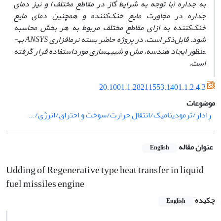
به جداره (با توجه به شرایط گاز در مقاطع مختلف) و نیز دمای
جداره در مجاورت مایع خنک‌کننده و همچنین دمای مایع
خنک‌کننده به ازای مقاطع مختلف مربوط به هر بخش محاسبه
شود. قابل‌ذکر است، در پروژه حاضر بسته نرم­افزاری
ANSYS
به­
منظور ایجاد هندسه، مش و شبیه‏سازی مورداستفاده قرار گرفته
است.
20.1001.1.28211553.1401.1.2.4.3
موضوعات
رادار/ترمودینامیک/انتقال حرارت/سوخت و احتراق/انرژی/...
عنوان مقاله
English
Udding of Regenerative type heat transfer in liquid
fuel missiles engine
چکیده
English