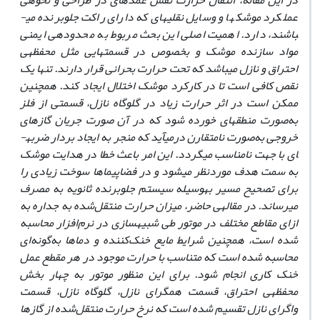
در این مقاله، انتقال حرارت نقش عمده­ای در طراحی و نحوه­ی
عملکرد موشک­ها و وسایل نقلیه­ای که دارای راکت جلوبرنده می­
باشند، دارد. اهمیت اصلی این بحث مربوط به محدوده­ی ایمنی
مواد سازنده موشک و بخصوص در قسمت­هایی مثل محفظه­ی
احتراق و نازل می­باشد که تحت حرارت بحرانی قرار دارند. تنها یک
نقص کافی است تا در کارکرد موشک اختلال ایجاد کند. همچنین
ممکن است در اثر حرارت زیاد در گلوگاه نازل، قسمتی از فلز
به‌صورت منطقه­ای خورده شود که در آن صورت جریان گازهای
خروجی به‌صورت نامتقارن درمی­آید که منجر به ایجاد بردار ضربه­
ای با جهت نامناسب می­گردد. این امر باعث خطا در هدایت موشک
به سمت هدف موردنظر می­شود و در فضاپیماها سوخت زیادی را
برای تصحیح مسیر به‏وسیله سیستم جلوبرنده ثانویه به مصرف
می­رساند. در مقاله­ی حاضر، میزان حرارت منتقل‌شده به جداره به
ازای مقاطع مختلف در موتور طی شبیه‏سازی در نرم‌افزار محاسبه
شده است، همچنین شرایط مایع خنک‌کننده و دماها به‌گونه‌ای
محاسبه شده است که متناسب با حرارت موجود در هر مقطع عمل
خنک کاری انجام شود. برای این منظور موتور به چهار بخش
محفظه‏ی احتراق، قسمت همگرای نازل، گلوگاه نازل، قسمت
واگرای نازل تقسیم شده است که نرخ حرارت منتقل‌شده از گازها