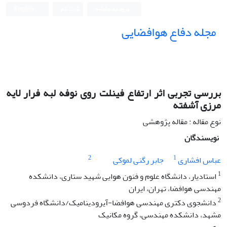
ورود به سامانه
ثبت نام
English
مجله دفاع هوافضایی
بررسی تجربی اثر ارتفاع فینلت روی نوفه لبه فرار لایه
مرزی آشفته
نوع مقاله : مقاله پژوهشی
نویسندگان
2
1
عباس افشاری
جابر رگنی لموکی
1
استادیار، دانشگاه علوم و فنون هوایی شهید ستاری، دانشکده
مهندسی هوافضا، تهران، ایران
2
دانشجوی دکتری مهندسی هوافضا-آیرودینامیک/دانشگاه فردوسی
مشهد، دانشکده مهندسی، گروه مکانیک