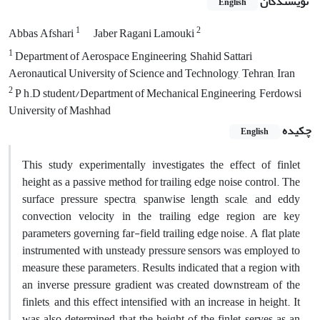
نویسندگان
English
1
2
Abbas Afshari
Jaber Ragani Lamouki
1
Department of Aerospace Engineering, Shahid Sattari
Aeronautical University of Science and Technology, Tehran, Iran
2
P h.D student/Department of Mechanical Engineering, Ferdowsi
University of Mashhad
چکیده
English
This study experimentally investigates the effect of finlet
height as a passive method for trailing edge noise control. The
surface pressure spectra, spanwise length scale, and eddy
convection velocity in the trailing edge region are key
parameters governing far-field trailing edge noise. A flat plate
instrumented with unsteady pressure sensors was employed to
measure these parameters. Results indicated that a region with
an inverse pressure gradient was created downstream of the
finlets, and this effect intensified with an increase in height. It
was also determined that the height of the finlet serves as an