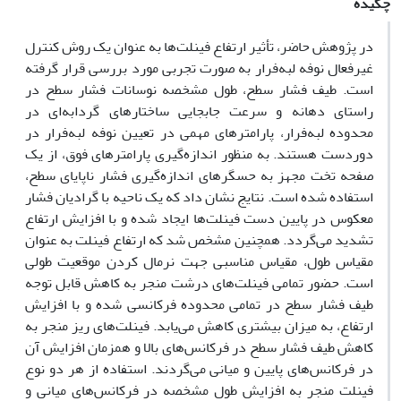
چکیده
در پژوهش حاضر، تأثیر ارتفاع فینلت‌ها به عنوان یک روش کنترل
غیرفعال نوفه لبه‌فرار به صورت تجربی مورد بررسی قرار گرفته
است. طیف فشار سطح، طول مشخصه نوسانات فشار سطح در
راستای دهانه و سرعت جابجایی ساختارهای گردابه‌ای‌‌‌ در
محدوده لبه‌فرار، پارامترهای مهمی در تعیین نوفه لبه‌فرار در
دوردست هستند. به منظور اندازه‌گیری پارامترهای فوق، از یک
صفحه تخت مجهز به حسگرهای اندازه‌گیری فشار ناپایای سطح،
استفاده شده است. نتایج نشان داد که یک ناحیه با گرادیان فشار
معکوس در پایین دست فینلت‌ها ایجاد شده و با افزایش ارتفاع
تشدید می‌گردد. همچنین مشخص شد که ارتفاع فینلت به عنوان
مقیاس طول، مقیاس مناسبی جهت نرمال کردن موقعیت طولی
است. حضور تمامی فینلت‌های درشت منجر به کاهش قابل توجه
طیف فشار سطح در تمامی محدوده فرکانسی شده و با افزایش
ارتفاع، به میزان بیشتری کاهش می‌یابد. فینلت‌های ریز منجر به
کاهش طیف فشار سطح در فرکانس‌های بالا و همزمان افزایش آن
در فرکانس‌های پایین و میانی می‌گردند. استفاده از هر دو نوع
فینلت‌ منجر به افزایش طول مشخصه در فرکانس‌های میانی و