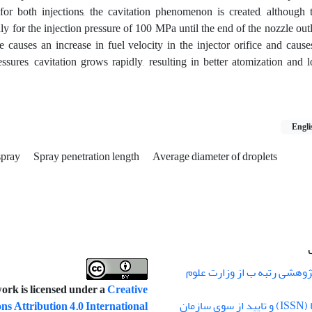
or both injections, the cavitation phenomenon is created, although t
for the injection pressure of 100 MPa until the end of the nozzle outl
e causes an increase in fuel velocity in the injector orifice and cause
ures, cavitation grows rapidly, resulting in better atomization and 
Engli
spray
Spray penetration length
Average diameter of droplets
ژوهشی رتبه ب از وزارت علوم
ork is licensed under a
Creative
اختصاص کد شاپا (ISSN) و تایید از سوی سازمان
 Attribution 4.0 International