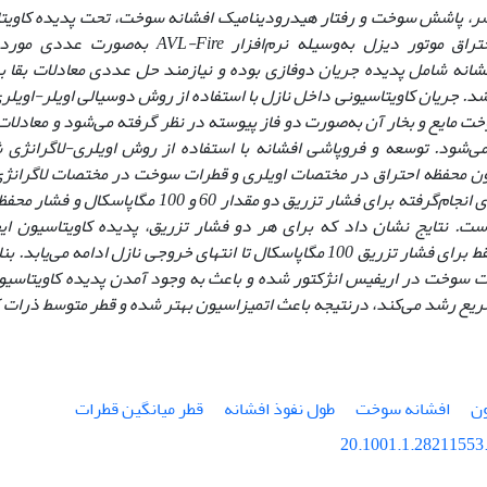
ضر، پاشش سوخت و رفتار هیدرودینامیک افشانه سوخت، تحت پدیده کاویتا
راق موتور دیزل به‌وسیله نرم‌افزار
AVL-Fire
به‌صورت عددی مورد م
شانه شامل پدیده جریان دوفازی بوده و نیازمند حل عددی معادلات بقا برا
شد.
جریان کاویتاسیونی داخل نازل با استفاده از روش دوسیالی اویلر-اوی
 مایع و بخار آن به‌صورت دو فاز پیوسته در نظر گرفته می‌شود و معادلات
ی‌شود. توسعه و فروپاشی افشانه با استفاده از روش اویلری-لاگرانژی 
ن محفظه احتراق در مختصات اویلری و قطرات سوخت در مختصات لاگرانژی 
ت. نتایج نشان داد که برای هر دو فشار تزریق، پدیده کاویتاسیون ای
کاویتاسیون فقط برای فشار تزریق 100 مگاپاسکال تا انتهای خروجی نازل ادامه 
سوخت در اریفیس انژکتور شده و باعث به وجود آمدن پدیده کاویتاسیون 
ریع رشد می‌کند، درنتیجه باعث اتمیزاسیون بهتر شده و قطر متوسط ذرات 
ون
افشانه سوخت
طول نفوذ افشانه
قطر میانگین قطرات
20.1001.1.28211553.