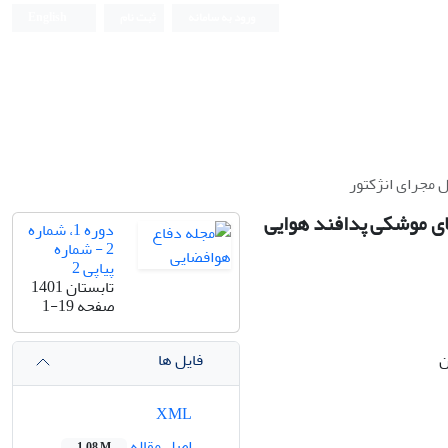
ورود به سامانه
ثبت نام
English
 مجرای انژکتور
ی موشکی پدافند هوایی
دوره 1، شماره
2 - شماره
پیاپی 2
تابستان 1401
صفحه
1-19
فایل ها
ن
XML
اصل مقاله
1.08 M