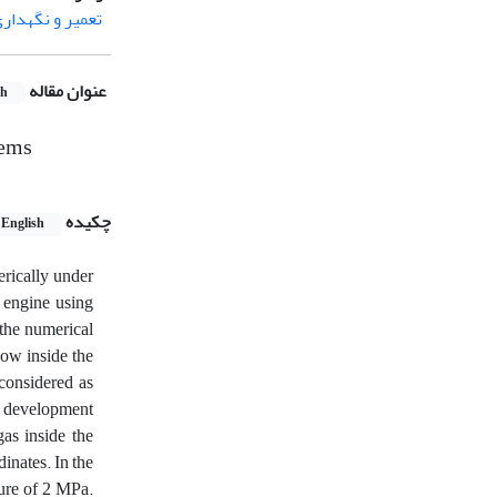
تعمیر و نگهدار
عنوان مقاله
sh
tems
چکیده
English
erically under
 engine using
the numerical
low inside the
 considered as
y development
as inside the
inates. In the
sure of 2 MPa.