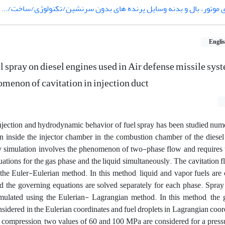
ی موتور، بال و بدنه وسایل پرنده های بدون سرنشین/تکنولوژی/ساخت/...
Engli
 spray on diesel engines used in Air defense missile sys
menon of cavitation in injection duct
 injection and hydrodynamic behavior of fuel spray has been studied num
 inside the injector chamber in the combustion chamber of the diesel
 simulation involves the phenomenon of two-phase flow and requires 
quations for the gas phase and the liquid simultaneously. The cavitation f
 the Euler-Eulerian method. In this method, liquid and vapor fuels are
d the governing equations are solved separately for each phase. Spra
mulated using the Eulerian- Lagrangian method. In this method, the g
idered in the Eulerian coordinates and fuel droplets in Lagrangian coord
or compression, two values of 60 and 100 MPa are considered for a pres