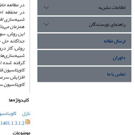
در مطالعه حا
اطلاعات نشریه
در محفظه احت
شبیه‌سازی اف
راهنمای نویسندگان
همزمان می‌با
این روش، سوخت
ارسال مقاله
جداگانه حل م
روش، گاز درو
داوران
گرفته شده اس
تماس با ما
افزایش سرعت 
کاویتاسیون س
کلیدواژه‌ها
نازل
کاویتاسی
1401.1.3.1.2
موضوعات