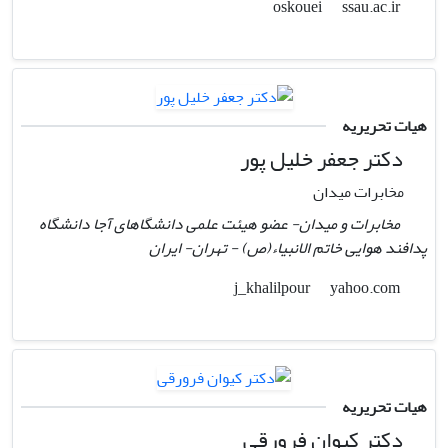
ssau.ac.ir
oskouei
هیات تحریریه
دکتر جعفر خلیل پور
مخابرات میدان
مخابرات و میدان- عضو هیئت علمی دانشگاهای آجا دانشگاه
پدافند هوایی خاتم الانبیاء(ص) - تهران- ایران
yahoo.com
j_khalilpour
هیات تحریریه
دکتر کیوان فرورقی