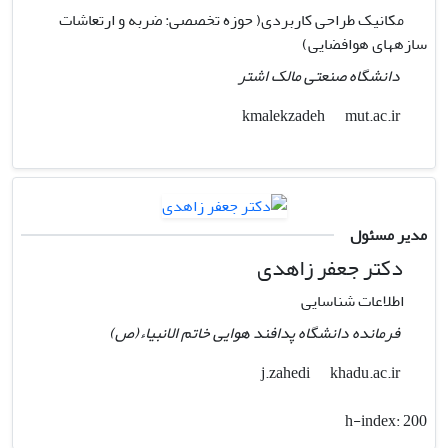
مکانیک طراحی کاربردی( حوزه تخصصی: ضربه و ارتعاشات
سازههای هوافضایی)
دانشگاه صنعتی مالک اشتر
mut.ac.ir
kmalekzadeh
مدیر مسئول
دکتر جعفر زاهدی
اطلاعات شناسایی
فرمانده دانشگاه پدافند هوایی خاتم الانبیاء(ص)
khadu.ac.ir
j.zahedi
h-index:
200