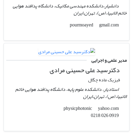
دانشیار،دانشکده مهندسی مکانیک، دانشگاه پدافند هوایی
خاتم الانبیاء(ص)، تهران،ایران
gmail.com
pourmoayed
مدیر علمی و اجرایی
دکترسید علی حسینی مرادی
فیزیک ماده چگال
استادیار، دانشکده علوم پایه، دانشگاه پدافند هوایی خاتم
الانبیاء(ص)، تهران،ایران
yahoo.com
physicphotonic
0919 026 0218