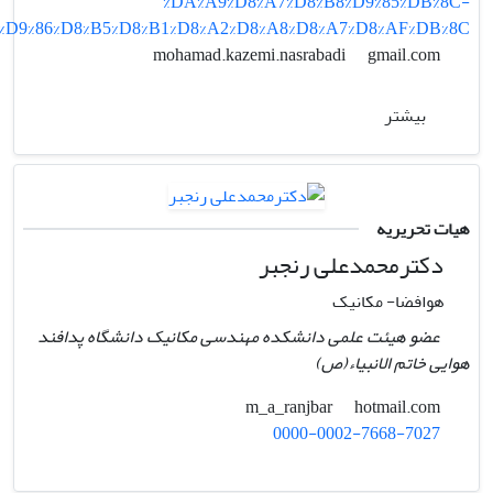
%DA%A9%D8%A7%D8%B8%D9%85%DB%8C-
%D9%86%D8%B5%D8%B1%D8%A2%D8%A8%D8%A7%D8%AF%DB%8C
gmail.com
mohamad.kazemi.nasrabadi
بیشتر
هیات تحریریه
دکترمحمدعلی رنجبر
هوافضا- مکانیک
عضو هیئت علمی دانشکده مهندسی مکانیک دانشگاه پدافند
هوایی خاتم الانبیاء(ص)
hotmail.com
m_a_ranjbar
0000-0002-7668-7027