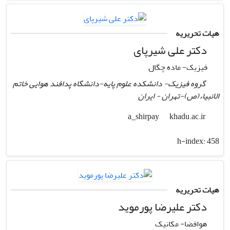
هیات تحریریه
دکتر علی شیرپای
فیزیک- ماده چگال
گروه فیزیک- دانشکده علوم پایه-دانشگاه پدافند هوایی خاتم
الانبیاء(ص)-تهران - ایران
khadu.ac.ir
a_shirpay
h-index:
458
هیات تحریریه
دکتر علیرضا پورموید
هوافضا- مکانیک