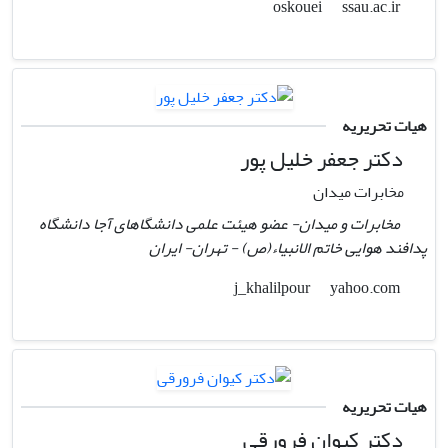
ssau.ac.ir
oskouei
هیات تحریریه
دکتر جعفر خلیل پور
مخابرات میدان
مخابرات و میدان- عضو هیئت علمی دانشگاهای آجا دانشگاه
پدافند هوایی خاتم الانبیاء(ص) - تهران- ایران
yahoo.com
j_khalilpour
هیات تحریریه
دکتر کیوان فرورقی