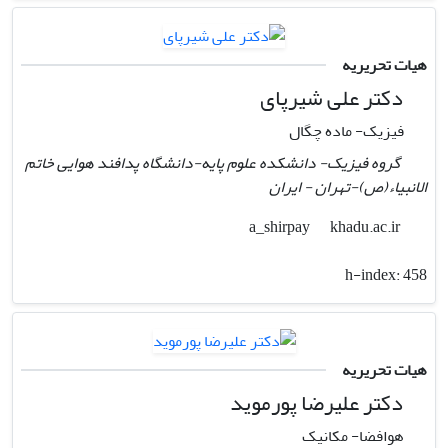
هیات تحریریه
دکتر علی شیرپای
فیزیک- ماده چگال
گروه فیزیک- دانشکده علوم پایه-دانشگاه پدافند هوایی خاتم
الانبیاء(ص)-تهران - ایران
khadu.ac.ir
a_shirpay
h-index:
458
هیات تحریریه
دکتر علیرضا پورموید
هوافضا- مکانیک