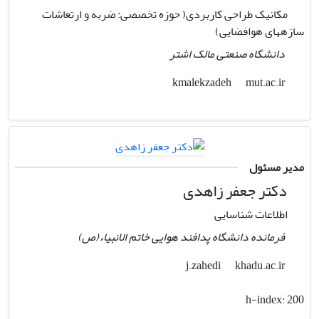
مکانیک طراحی کاربردی( حوزه تخصصی: ضربه و ارتعاشات
سازههای هوافضایی)
دانشگاه صنعتی مالک اشتر
mut.ac.ir
kmalekzadeh
مدیر مسئول
دکتر جعفر زاهدی
اطلاعات شناسایی
فرمانده دانشگاه پدافند هوایی خاتم الانبیاء(ص)
khadu.ac.ir
j.zahedi
h-index:
200