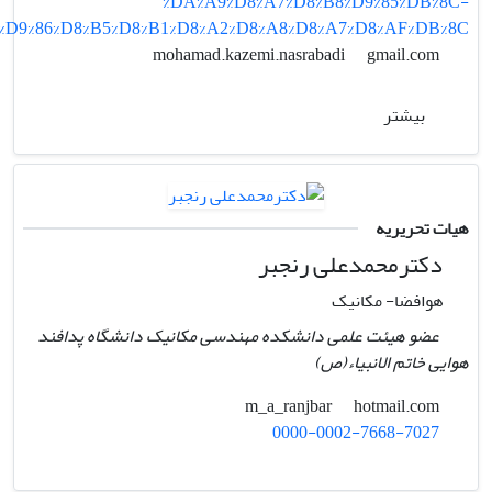
%DA%A9%D8%A7%D8%B8%D9%85%DB%8C-
%D9%86%D8%B5%D8%B1%D8%A2%D8%A8%D8%A7%D8%AF%DB%8C
gmail.com
mohamad.kazemi.nasrabadi
بیشتر
هیات تحریریه
دکترمحمدعلی رنجبر
هوافضا- مکانیک
عضو هیئت علمی دانشکده مهندسی مکانیک دانشگاه پدافند
هوایی خاتم الانبیاء(ص)
hotmail.com
m_a_ranjbar
0000-0002-7668-7027