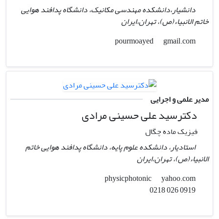
دانشیار،دانشکده مهندسی مکانیک، دانشگاه پدافند هوایی
خاتم الانبیاء(ص)، تهران،ایران
gmail.com
pourmoayed
مدیر علمی و اجرایی
دکترسید علی حسینی مرادی
فیزیک ماده چگال
استادیار، دانشکده علوم پایه، دانشگاه پدافند هوایی خاتم
الانبیاء(ص)، تهران،ایران
yahoo.com
physicphotonic
0919 026 0218