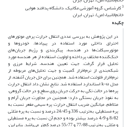
خاتم‌الانبیاء(ص)، تهران، ایران
3
کارشناس، گروه آموزشی مکانیک، دانشگاه پدافند هوایی
خاتم‌الانبیاء(ص)، تهران، ایران
چکیده
در این پژوهش به بررسی عددی انتقال حرارت پره‌ی موتورهای
احتراق داخلی مورد استفاده در پهپادها، خودروها و
موتورسیکلت‌ها در هندسه‌، پیکربندی‌ و رژیم جریان‌های
خنک‌کننده مختلف پرداخته و اولویت استفاده از هر هندسه مورد
تحلیل قرار گرفت. جهت تعیین هندسه، شرایط مرزی و
شبکه‌بندی از نرم‌افزار گمبیت و جهت تحلیل‌های مربوطه از
نرم‌افزار فلوئنت استفاده شد. همچنین برای حل جریان آشفته، از
مدل k-ω استاندارد استفاده شد. نتایج نشان داد انتقال حرارت
پره‌ها در حالت تکی به حرکت جریان روی سطح و در حالت گروهی،
به نفوذ جریان بستگی دارد؛ همچنین در مجاورت جریان آرام و
متلاطم، میانگین ضریب انتقال حرارت پره سهمی مقعر نسبت به
پره مستطیلی، به‌ترتیب 336 و 24/45 درصد و نسبت به پره مثلثی
8/82 و 4/9 درصد بیشتر بوده و حجم آن نسبت به پره مستطیلی
و مثلثی، به‌ترتیب 77/88 و 55/77 درصد کم‌تر می‌باشد. بنابراین،