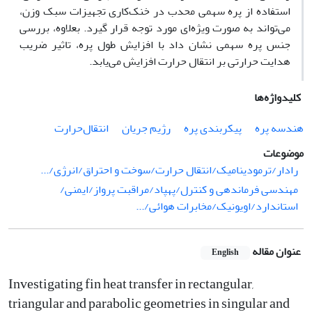
استفاده از پره سهمی محدب در خنک‌کاری تجهیزات سبک وزن،
می‌تواند به صورت ویژه‌ای مورد توجه قرار گیرد. بعلاوه، بررسی
جنس پره سهمی نشان داد با افزایش طول پره، تاثیر ضریب
هدایت حرارتی بر انتقال حرارت افزایش می‌یابد.
کلیدواژه‌ها
هندسه پره
پیکربندی پره
رژیم جریان
انتقال‌حرارت
موضوعات
رادار/ترمودینامیک/انتقال حرارت/سوخت و احتراق/انرژی/...
مهندسی فرماندهی و کنترل/پهپاد/مراقبت پرواز/ایمنی/
استاندارد/اویونیک/مخابرات هوائی/...
عنوان مقاله
English
Investigating fin heat transfer in rectangular,
triangular and parabolic geometries in singular and