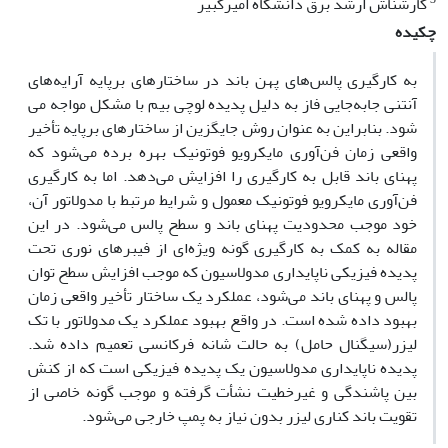
کارشناش ارشد برق دانشگاه امیرکبیر
چکیده
به کارگیری پالس‌های پهن باند در ساختارهای برپایه آرایه‌های
آنتنی جابه‌جایی فاز به دلیل پدیده لوچی بیم با مشکل مواجه می
شود. بنابراین به عنوان روش جایگزین از ساختارهای برپایه تأخیر
واقعی زمان فن‌آوری مایکرویو فوتونیک بهره برده می‌شود که
پهنای باند قابل به کارگیری را افزایش می‌دهد. اما به کارگیری
فن‌آوری مایکرویو فوتونیک معمول و شرایط مرتبط با مدولاتور آن،
خود موجب محدودیت پهنای باند و سطح پالس می‌شود. در این
مقاله به کمک به کارگیری گونه ویژه‌ای از فیبرهای نوری تحت
پدیده فیزیکی ناپایداری مدولاسیون که موجب افزایش سطح توان
پالس و پهنای باند می‌شود، عملکرد یک ساختار تأخیر واقعی زمان
بهبود داده شده است. در واقع بهبود عملکرد یک مدولاتور با تک
لیزر(سیگنال حامل) به حالت شانه فرکانسی تعمیم داده شد.
پدیده ناپایداری مدولاسیون یک پدیده فیزیکی است که از کنش
بین پاشندگی و غیرخطیت نشأت گرفته و موجب گونه خاصی از
تقویت باند کناری لیزر بدون نیاز به پمپ خارجی می‌شود.