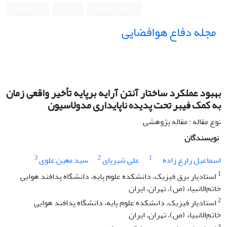
ورود به سامانه
ثبت نام
English
مجله دفاع هوافضایی
بهبود عملکرد ساختار آنتن آرایه برپایه تأخیر واقعی زمان
به کمک فیبر تحت پدیده ناپایداری مدولاسیون
نوع مقاله : مقاله پژوهشی
نویسندگان
3
2
1
اسماعیل زارع زاده
علی شیرپای
سید معین علوی
1
استادیار برق فیزیک، دانشکده علوم پایه، دانشگاه پدافند هوایی
خاتم‌الانبیاء (ص)، تهران، ایران
2
استادیار فیزیک، دانشکده علوم پایه، دانشگاه پدافند هوایی
خاتم‌الانبیاء (ص)، تهران، ایران
3