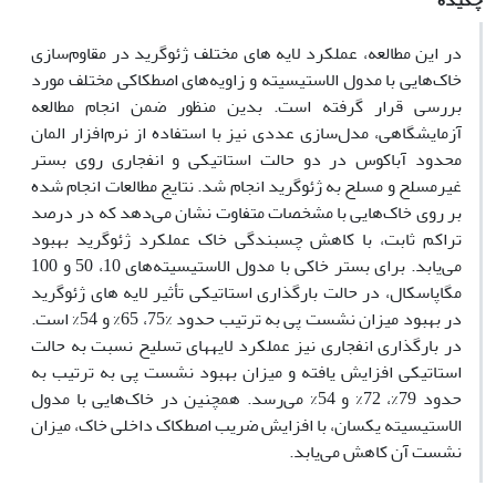
چکیده
در این مطالعه، عملکرد لایه های مختلف ژئوگرید در مقاوم‌سازی
خاک‌هایی با مدول الاستیسیته و زاویه‌های اصطکاکی مختلف مورد
بررسی قرار گرفته است. بدین منظور ضمن انجام مطالعه
آزمایشگاهی، مدل‌سازی عددی نیز با استفاده از نرم‌افزار المان
محدود آباکوس در دو حالت استاتیکی و انفجاری روی بستر
غیرمسلح و مسلح به ژئوگرید انجام شد. نتایج مطالعات انجام شده
بر روی خاک‌هایی با مشخصات متفاوت نشان‌ می‌دهد که در درصد
تراکم ثابت، با کاهش چسبندگی خاک عملکرد ژئوگرید بهبود
می‌یابد. برای بستر خاکی با مدول الاستیسیته‌های 10، 50 و 100
مگاپاسکال، در حالت بارگذاری استاتیکی تأثیر لایه های ژئوگرید
در بهبود میزان نشست پی به ترتیب حدود %75، 65% و 54% است.
در بارگذاری انفجاری نیز عملکرد لایه‎های تسلیح نسبت به حالت
استاتیکی افزایش یافته و میزان بهبود نشست پی به ترتیب به
حدود 79%، 72% و 54% می‌رسد. همچنین در خاک‌هایی با مدول
الاستیسیته یکسان، با افزایش ضریب اصطکاک داخلی خاک، میزان
نشست آن کاهش می‌یابد.