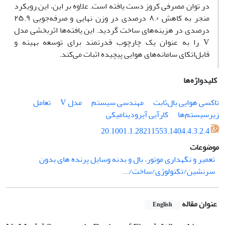
در توان مصرفی کروز دست یافته است. علاوه بر این، این رویکرد
منجر به کاهش ۸.۰ درصدی در وزن نهایی و صرفه‌جویی ۲۵.۹
درصدی در هزینه‌های ساخت گردید. این یافته‌ها اثربخشی مدل
V را به عنوان یک چارچوب قدرتمند برای توسعه بهینه و
قابل‌اتکای سامانه‌های هوایی پیچیده اثبات می‌کند.
کلیدواژه‌ها
تاکسی هوایی بال‌ثابت
مهندسی سیستم
مدل V
تعامل
زیرسیستم‌ها
کارآیی آیرودینامیکی
20.1001.1.28211553.1404.4.3.2.4
موضوعات
تعمیر و نگهداری موتور، بال و بدنه وسایل پرنده های بدون
سرنشین/تکنولوژی/ساخت/...
عنوان مقاله
English