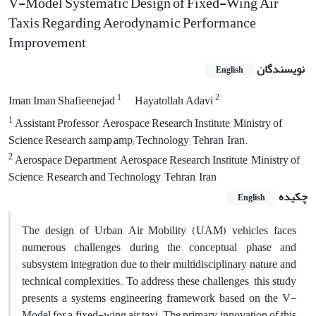
V-Model Systematic Design of Fixed-Wing Air
Taxis Regarding Aerodynamic Performance
Improvement
نویسندگان
English
1
2
Iman Iman Shafieenejad
Hayatollah Adavi
1
Assistant Professor, Aerospace Research Institute, Ministry of
Science Research &amp;amp; Technology, Tehran, Iran.
2
Aerospace Department, Aerospace Research Institute, Ministry of
Science, Research and Technology, Tehran, Iran
چکیده
English
The design of Urban Air Mobility (UAM) vehicles faces
numerous challenges during the conceptual phase and
subsystem integration due to their multidisciplinary nature and
technical complexities. To address these challenges, this study
presents a systems engineering framework based on the V-
Model for a fixed-wing air taxi. The primary innovation of this