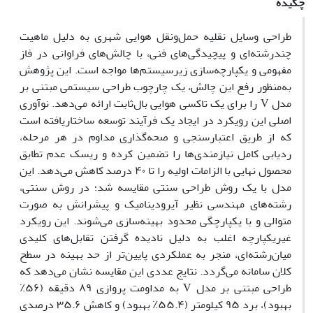
چکیده
طراحی وسایل نقلیه حمل‌ونقل هوایی شهری به دلیل ماهیت
چندرشته‌ای و پیچیدگی‌های فنی، با چالش‌های فراوانی در فاز
مفهومی و یکپارچه‌سازی زیرسیستم‌ها مواجه است. این پژوهش
به‌منظور رفع این چالش، یک چارچوب طراحی سیستمی مبتنی بر
مدل V را برای یک تاکسی هوایی بال‌ثابت ارائه می‌دهد. نوآوری
اصلی این رویکرد در ایجاد یک فرآیند توسعه ساختاریافته است
که از طریق اعتبارسنجی و صحه‌گذاری مداوم در هر مرحله،
ردیابی کامل نیازمندی‌ها را تضمین کرده و ریسک عدم تطابق
محصول نهایی با الزامات اولیه را تا ۴۰ درصد کاهش می‌دهد. این
مدل با یک روش طراحی سنتی مقایسه شد؛ در روش سنتی،
رشته‌های مهندسی نظیر آیرودینامیک و پیشرانش به صورت
متوالی و با یکپارچگی محدود بهینه‌سازی می‌شوند. این رویکرد
غیریکپارچه اغلب به دلیل نادیده گرفتن تقابل‌های کلیدی
میان‌رشته‌ای، منجر به عملکردی پایین‌تر از حد بهینه در سطح
کلان سامانه می‌گردد. نتایج عددی این مقایسه نشان می‌دهد که
طراحی مبتنی بر مدل V به مداومت پروازی ۸۹ دقیقه (۵۶٪
بهبود)، برد ۹۵ کیلومتر (۵۵.۴٪ بهبود) و کاهش ۳۵.۶ درصدی