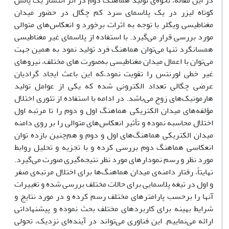
در این مقاله، نحوه‌ی تولید هماهنگ دوم در اثر انتشار یک پالس
کوتاه لیزر در یک پلاسمای سرد کم چگال در حضور میدان
مغناطیسی ویگلر با توجه به اثرات برخورد و انعکاس‌های متوالی
مورد بررسی قرار می‌گیرد. با استفاده از پلاسمای غیر مغناطیسی
همسانگرد تنها می‌توان هماهنگ فرد تولید نمود به همین جهت
می‌توان با اعمال میدان مغناطیسی به‌صورت های مختلف، نیروهای
غیر خطی لورنتس را تقویت نمود،که این باعث ایجاد گرادیان
عرضی چگالی تعداد الکترونی شده که یکی از عوامل تولید
هارمونیک‌های زوج می‌باشد. در ادامه با استفاده از تئوری اختلال
مؤلفه‌های میدان الکتریکی هماهنگ اول و دوم را تا مرتبه اول
اختلال محاسبه نموده و تأثیر انعکاس‌های متوالی را بر روی دامنه
میدان الکتریکی هماهنگ‌های اول و دوم و هم‌چنین بازده توان
انعکاسی هماهنگ دوم بررسی کرده و با تجزیه و تحلیل روابط
مورد نظر و رسم نمودارهای مورد نظر نتیجه‌گیری صورت می‌گیرد.
نهایتاً، رفتار دامنه‌ی میدان هماهنگ‌ها برای اختلال مرتبه‌ی صفر
و اول در تیغه پلاسمایی برای حالات مختلف بررسی شده و تغییرات
آنها را برحسب پارامترهای مختلف رسم کرده و در مورد نتایج و
شرایط بهینه برای کاربردهای مختلف بحث نموده و پیشنهاداتی
ارائه می‌نماییم. این فناوری می‌تواند در آینده‌ای نزدیک، تحولی