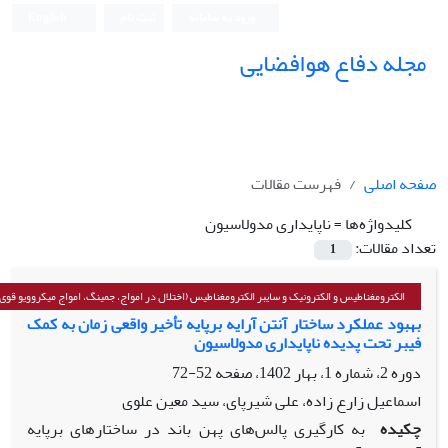
ورود به سامانه
ثبت نام
English
مجله دفاع هوافضایی
صفحه اصلی
فهرست مقالات
کلیدواژه‌ها =
ناپایداری مدولاسیون
تعداد مقالات:
1
الکترومغناطیس و الکترونیک و سایبر الکترومغناطیس (اختلال در امواج، جمینگ، امواج میکروویو قوی و
بهبود عملکرد ساختار آنتن آرایه برپایه تأخیر واقعی زمان به کمک
فیبر تحت پدیده ناپایداری مدولاسیون
دوره 2، شماره 1، بهار 1402، صفحه
52-72
اسماعیل زارع زاده، علی شیرپای، سید معین علوی
چکیده
به کارگیری پالس‌های پهن باند در ساختارهای برپایه