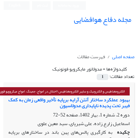
ورود به سامانه
ثبت نام
English
مجله دفاع هوافضایی
صفحه اصلی
فهرست مقالات
کلیدواژه‌ها =
مدولاتور مایکرویو فوتونیک
تعداد مقالات:
1
الکترومغناطیس و الکترونیک و سایبر الکترومغناطیس (اختلال در امواج، جمینگ، امواج میکروویو قوی و
بهبود عملکرد ساختار آنتن آرایه برپایه تأخیر واقعی زمان به کمک
فیبر تحت پدیده ناپایداری مدولاسیون
دوره 2، شماره 1، بهار 1402، صفحه
52-72
اسماعیل زارع زاده، علی شیرپای، سید معین علوی
چکیده
به کارگیری پالس‌های پهن باند در ساختارهای برپایه