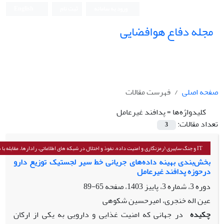
ورود به سامانه
ثبت نام
English
مجله دفاع هوافضایی
صفحه اصلی
فهرست مقالات
کلیدواژه‌ها =
پدافند غیرعامل
تعداد مقالات:
3
IT و جنگ سایبری (رمزنگاری و امنیت داده، نفوذ و اختلال در شبکه ‌های اطلاعاتی، رادارها، مقابله با هکرها و...)
بخش‌بندی بهینه داده‌های جریانی خط سیر لجستیک توزیع دارو
درحوزه پدافند غیرعامل
دوره 3، شماره 3، پاییز 1403، صفحه
65-89
عین اله خنجری، امیرحسین شکوهی
چکیده
در جهانی که امنیت غذایی و دارویی به یکی از ارکان