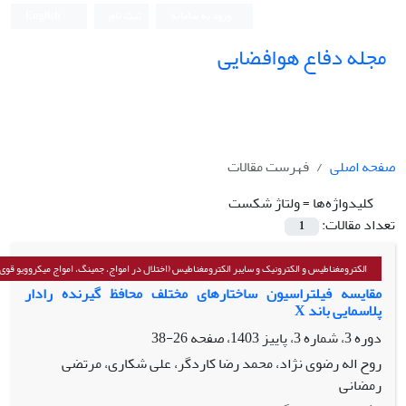
ورود به سامانه
ثبت نام
English
مجله دفاع هوافضایی
صفحه اصلی
فهرست مقالات
کلیدواژه‌ها =
ولتاژ شکست
تعداد مقالات:
1
الکترومغناطیس و الکترونیک و سایبر الکترومغناطیس (اختلال در امواج، جمینگ، امواج میکروویو قوی و
مقایسه فیلتراسیون ساختارهای مختلف محافظ گیرنده رادار
پلاسمایی باند X
دوره 3، شماره 3، پاییز 1403، صفحه
26-38
روح اله رضوی نژاد، محمد رضا کاردگر، علی شکاری، مرتضی
رمضانی