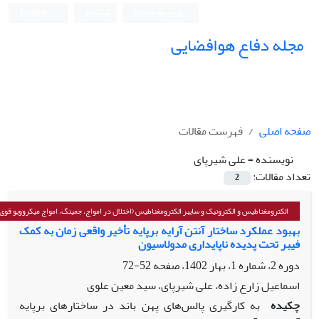
ورود به سامانه
ثبت نام
English
مجله دفاع هوافضایی
صفحه اصلی
فهرست مقالات
نویسنده =
علی شیرپای
تعداد مقالات:
2
الکترومغناطیس و الکترونیک و سایبر الکترومغناطیس (اختلال در امواج، جمینگ، امواج میکروویو قوی و
بهبود عملکرد ساختار آنتن آرایه برپایه تأخیر واقعی زمان به کمک
فیبر تحت پدیده ناپایداری مدولاسیون
دوره 2، شماره 1، بهار 1402، صفحه
52-72
اسماعیل زارع زاده، علی شیرپای، سید معین علوی
چکیده
به کارگیری پالس‌های پهن باند در ساختارهای برپایه