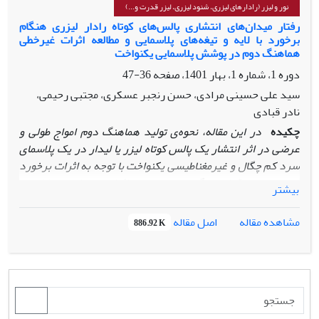
برای مشاهده ریخت‌شناسی لایه‌ها و اسپکتروسکوپی جذب ناحیه
نور و لیزر (رادارهای لیزری، شنود لیزری، لیزر قدرت و...)
مرئی
–
فرابنفش برای اندازه‌گیری گاف انرژی نواری مورد تجزیه و
رفتار میدان‌های انتشاری پالس‌های کوتاه رادار لیزری هنگام
برخورد با لایه‌ و تیغه‌های پلاسمایی و مطالعه اثرات غیرخطی
تحلیل قرار گرفت. تصاویر میکروسکوپ الکترونی تغییر شکل
هماهنگ دوم در پوشش پلاسمایی یکنواخت
نانوذرات را تحت تأثیر دما به‌خوبی نشان می‌دهد.
دوره 1، شماره 1، بهار 1401، صفحه
36-47
سید علی حسینی مرادی، حسن رنجبر عسکری، مجتبی رحیمی،
نادر قبادی
چکیده
در این مقاله، نحوه‌ی تولید هماهنگ دوم امواج طولی و
عرضی در اثر انتشار یک پالس کوتاه لیزر یا لیدار در یک پلاسمای
سرد کم چگال و غیرمغناطیسی یکنواخت با توجه به اثرات برخورد
موردبررسی قرار می‌گیرد. همچنین اثرات میدان مغناطیسی
بیشتر
یکنواخت خارجی مایل بر این پلاسما مورد تجزیه قرار می‌گیرد.
انتشار امواج در پلاسمای همسانگرد موجب تولید هماهنگ‌های
اصل مقاله
مشاهده مقاله
886.92 K
فرد می‌شود، ولی با اعمال میدان مغناطیسی ‌می‌توان این
همسانگردی را از بین برد و هماهنگ‌های زوج نیز تولید کرد. در
ادامه با استفاده از تئوری اختلال مؤلفه‌های میدان الکتریکی
هماهنگ اول و دوم را تا مرتبه اول اختلال محاسبه نموده و تأثیر
انعکاس‌های متوالی را بر روی دامنه میدان الکتریکی هماهنگ‌های